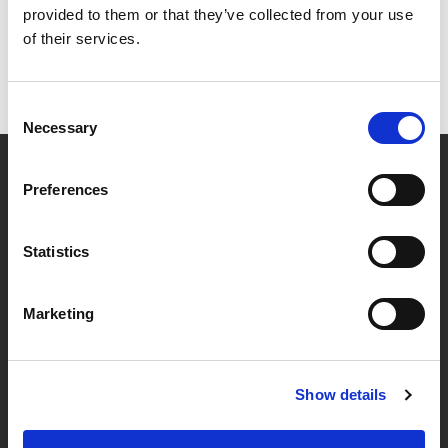
provided to them or that they’ve collected from your use
of their services.
Jonas Blomquist, Ordförande
Telefon: +46 70 484 85 58
Consent
Necessary
Selection
Om oss
Preferences
Mål och strategi
Historik
Statistics
Styrelse och ledande befattningshavare
Medarbetare
Marketing
Felanmälan & jour
Felanmälan Södertälje
Felanmälan övriga bostäder
Show details
Felanmälan samhällsfastigheter