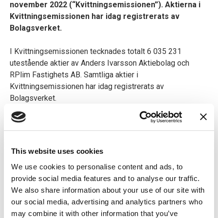
november 2022 (“Kvittningsemissionen”). Aktierna i
Kvittningsemissionen har idag registrerats av
Bolagsverket.
I Kvittningsemissionen tecknades totalt 6 035 231
utestående aktier av Anders Ivarsson Aktiebolag och
RPlim Fastighets AB. Samtliga aktier i
Kvittningsemissionen har idag registrerats av
Bolagsverket.
I dag, den 1 december 2022, finns det således totalt
17 837 240 aktier och lika många röster i Bolaget.
Aktiekapitalet har genom Kvittningsemissionen ökat med
This website uses cookies
6 035 231 SEK och uppgår efter ökningen till 17 837 240
We use cookies to personalise content and ads, to
SEK.
provide social media features and to analyse our traffic.
We also share information about your use of our site with
För ytterligare information, vänligen kontakta:
our social media, advertising and analytics partners who
may combine it with other information that you’ve
Kontakter