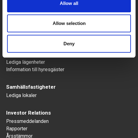
Allow all
Lediga objekt
Lediga lokaler
Lediga lägenheter
Allow selection
Bostäder
Deny
Blanketter
Mitt boende
Lediga lägenheter
Information till hyresgäster
Samhällsfastigheter
Lediga lokaler
Investor Relations
Pressmeddelanden
Rapporter
Årsstämmor