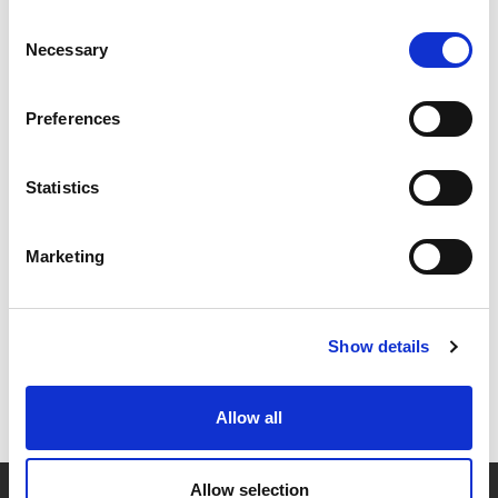
förestående företrädesemission
Consent
Necessary
Selection
2022-12-01: Mofasts riktade kvittningsemission
registrerad
Preferences
2022-12-02: Idag inleds teckningsperioden i
Mofasts företrädesemission
Statistics
2022-12-16: MOFAST OFFENTLIGGÖR
PRELIMINÄRT UTFALL I FÖRETRÄDESEMISSION
Marketing
2022-12-20: MOFAST OFFENTLIGGÖR SLUTGILTIGT
UTFALL I FÖRETRÄDESEMISSION
Show details
2023-01-04: Mofasts företrädesemission
registrerad och handeln med BTA upphör
Allow all
Allow selection