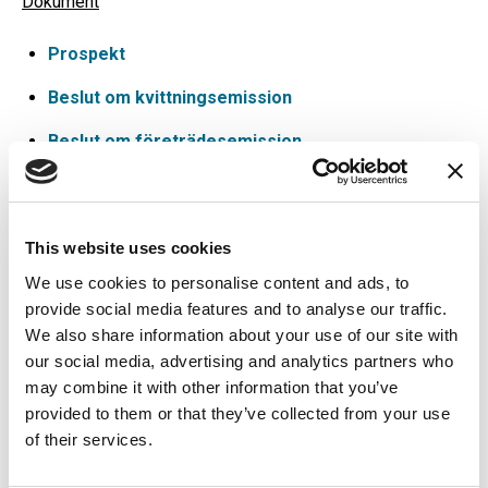
Dokument
Prospekt
Beslut om kvittningsemission
Beslut om företrädesemission
Pressmeddelanden
2022-10-30: Styrelsen i Mofast har beslut om
This website uses cookies
kvittningsemission och företrädesemission under
We use cookies to personalise content and ads, to
förutsättning av bolagsstämmans godkännande
provide social media features and to analyse our traffic.
We also share information about your use of our site with
2022-11-04: Kallelse till extra bolagsstämma
our social media, advertising and analytics partners who
2022-11-23: Kommuniké från extra bolagsstämma
may combine it with other information that you’ve
i Mofast AB (Publ) den 23 november 2022
provided to them or that they’ve collected from your use
of their services.
2022-12-01: Mofast AB (publ) offentliggör
emissionsmemorandum med anledning av