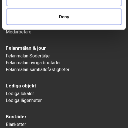
Om oss
Mål och strategi
Deny
Historik
Styrelse och ledande befattningshavare
Medarbetare
Felanmälan & jour
Felanmälan Södertälje
Felanmälan övriga bostäder
Felanmälan samhällsfastigheter
Lediga objekt
Lediga lokaler
Lediga lägenheter
Bostäder
Blanketter