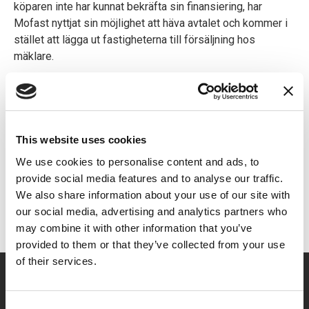
köparen inte har kunnat bekräfta sin finansiering, har
Mofast nyttjat sin möjlighet att häva avtalet och kommer i
stället att lägga ut fastigheterna till försäljning hos
mäklare.
Styrelsen
Mofast AB (publ)
This website uses cookies
Denna information är sådan som Mofast AB är skyldigt att
We use cookies to personalise content and ads, to
offentliggöra enligt EU:s marknadsmissbruksförordning
provide social media features and to analyse our traffic.
(EU nr 596/2014). Informationen lämnades, genom
We also share information about your use of our site with
angiven kontaktpersons försorg, för offentliggörande
our social media, advertising and analytics partners who
2022-05-16 16:02 CET.
may combine it with other information that you’ve
provided to them or that they’ve collected from your use
of their services.
Om oss
Mål och strategi
Consent