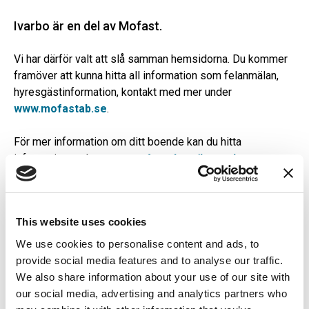
Ivarbo är en del av Mofast.
Vi har därför valt att slå samman hemsidorna. Du kommer
framöver att kunna hitta all information som felanmälan,
hyresgästinformation, kontakt med mer under
www.mofastab.se
.
För mer information om ditt boende kan du hitta
information under:
www.mofastab.se/bostader
.
För att göra en felanmälan kan du göra detta under:
https://www.mofastab.se/felanmalan-
This website uses cookies
jour/felanmalan-jour
We use cookies to personalise content and ads, to
Kontaktuppgifter finner du under:
provide social media features and to analyse our traffic.
www.mofastab.se/kontakt
We also share information about your use of our site with
our social media, advertising and analytics partners who
Om du har generella frågor eller inte lyckas hitta den