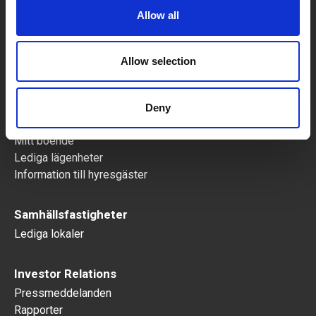
Allow all
Lediga objekt
Lediga lokaler
Allow selection
Lediga lägenheter
Bostäder
Deny
Blanketter
Mitt boende
Lediga lägenheter
Information till hyresgäster
Samhällsfastigheter
Lediga lokaler
Investor Relations
Pressmeddelanden
Rapporter