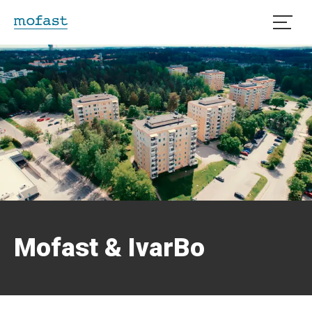
Öppna
Mofast & IvarBo