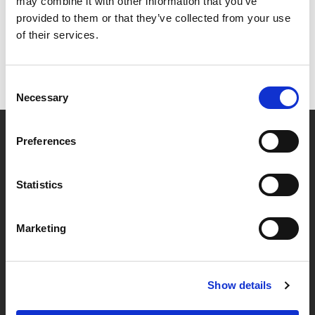
may combine it with other information that you’ve
information du söker är du välkommen att maila oss på
provided to them or that they’ve collected from your use
post@mofastab.se
.
of their services.
Med vänlig hälsning, IvarBo & Mofast.
Consent
Necessary
Selection
Om oss
Preferences
Mål och strategi
Historik
Statistics
Styrelse och ledande befattningshavare
Medarbetare
Marketing
Felanmälan & jour
Felanmälan Södertälje
Show details
Felanmälan övriga bostäder
Felanmälan samhällsfastigheter