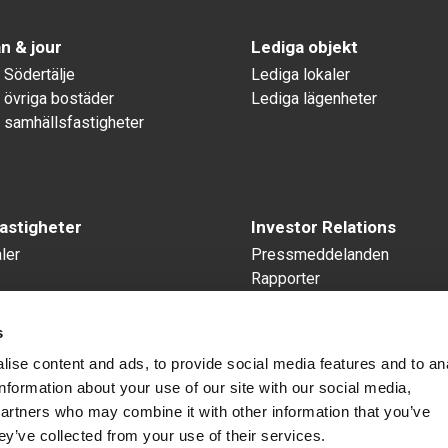
n & jour
Lediga objekt
 Södertälje
Lediga lokaler
 övriga bostäder
Lediga lägenheter
 samhällsfastigheter
astigheter
Investor Relations
ler
Pressmeddelanden
Rapporter
Årsstämmor
Kvittnings- och företrädes
s
Företrädesemission 2024
ise content and ads, to provide social media features and to an
information about your use of our site with our social media,
partners who may combine it with other information that you’ve
ey’ve collected from your use of their services.