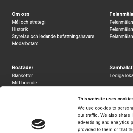
Om oss
Felanmäla
Mål och strategi
Felanmälan
Historik
Felanmälan
Styrelse och ledande befattningshavare
Felanmälan
Medarbetare
Bostäder
Samhällsf
Blanketter
Lediga loka
Mitt boende
Lediga lägenheter
Information till hyresgäster
This website uses cookie
We use cookies to personal
our traffic. We also share 
advertising and analytics 
provided to them or that th