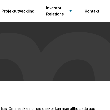
Investor
Projektutveckling
Kontakt
Relations
 ljus. Om man känner sig osäker kan man alltid sätta upp