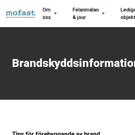
Om
Felanmälan
Ledig
oss
& jour
objek
Brandskyddsinformatio
Tips för förebyggande av brand