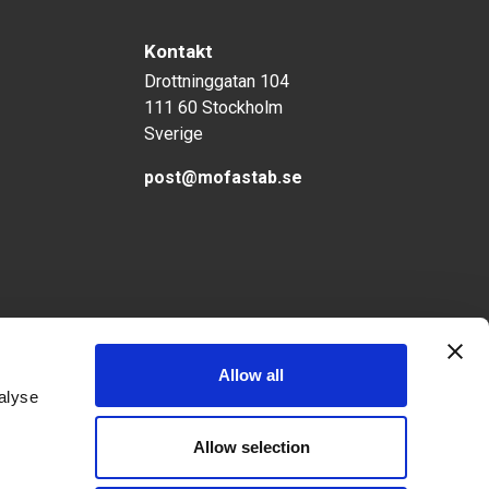
Kontakt
Drottninggatan 104
111 60 Stockholm
Sverige
post@mofastab.se
emission 2022
Allow all
alyse
Allow selection