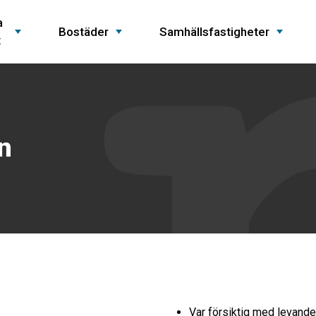
a
Bostäder
Samhällsfastigheter
t
n
Var försiktig med levande