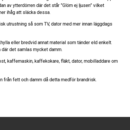
dan av ytterdörren där det står ”Glöm ej ljusen” vilket
er ihåg att släcka dessa.
isk utrustning så som TV, dator med mer innan läggdags
khylla eller bredvid annat material som tänder eld enkelt.
:n där det samlas mycket damm.
st, kaffemaskin, kaffekokare, fläkt, dator, mobilladdare om
ten från fett och damm då detta medför brandrisk.